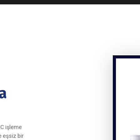
a
NC işleme
 eşsiz bir