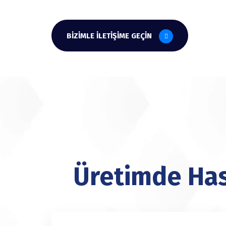
BIZIMLE İLETIŞIME GEÇIN
Üretimde Hass