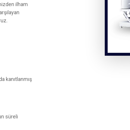
mizden ilham
arşılayan
ruz.
da kanıtlanmış
un süreli